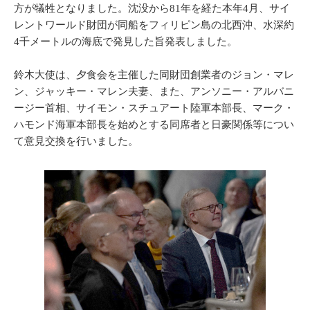
方が犠牲となりました。沈没から81年を経た本年4月、サイ
レントワールド財団が同船をフィリピン島の北西沖、水深約
4千メートルの海底で発見した旨発表しました。
鈴木大使は、夕食会を主催した同財団創業者のジョン・マレ
ン、ジャッキー・マレン夫妻、また、アンソニー・アルバニ
ージー首相、サイモン・スチュアート陸軍本部長、マーク・
ハモンド海軍本部長を始めとする同席者と日豪関係等につい
て意見交換を行いました。