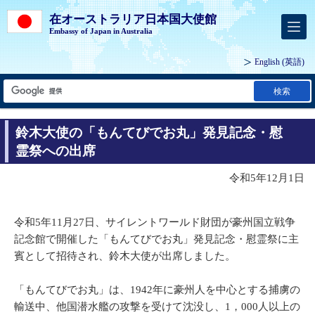
在オーストラリア日本国大使館
Embassy of Japan in Australia
English
(英語)
検索
鈴木大使の「もんてびでお丸」発見記念・慰
霊祭への出席
令和5年12月1日
令和5年11月27日、サイレントワールド財団が豪州国立戦争
記念館で開催した「もんてびでお丸」発見記念・慰霊祭に主
賓として招待され、鈴木大使が出席しました。
「もんてびでお丸」は、1942年に豪州人を中心とする捕虜の
輸送中、他国潜水艦の攻撃を受けて沈没し、1，000人以上の